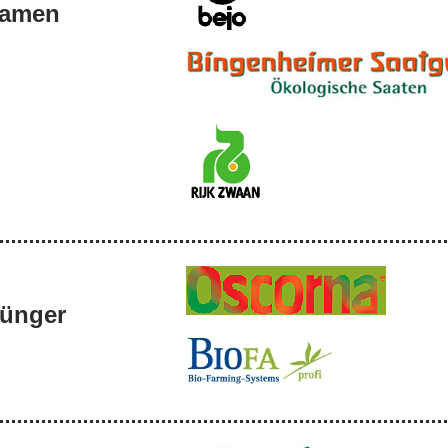
amen
ünger